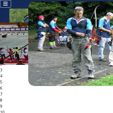
0
1
2
3
4
5
6
7
8
9
10