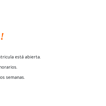
!
icula está abierta.
horarios.
 dos semanas.