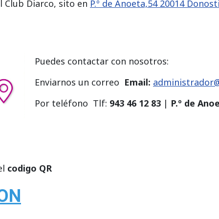
l Club Diarco, sito en
P.º de Anoeta,54 20014 Donost
Puedes contactar con nosotros:
Enviarnos un correo
Email:
administrador
Por teléfono Tlf:
943 46 12 83
|
P.º de Ano
el
codigo QR
ION