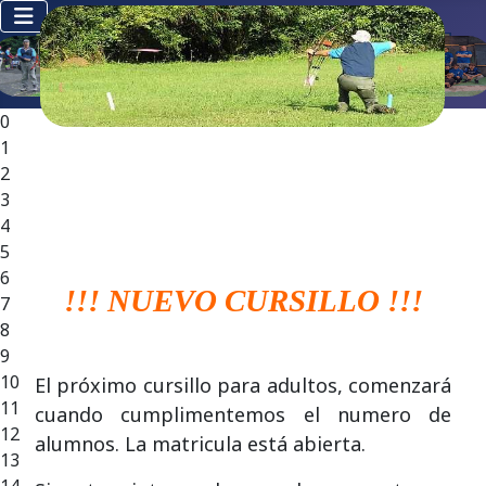
0
1
2
3
4
5
6
!!! NUEVO CURSILLO !!!
7
8
9
10
El próximo cursillo para adultos, comenzará
11
cuando cumplimentemos el numero de
12
alumnos. La matricula está abierta.
13