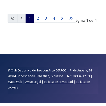
1
2
3
4
Página 1 de 4
© Club Deportivo de Tiro con Arco DIARCO | P.º de Anoeta, 54,
20014 Donostia-San Sebastian, Gipuzkoa | Telf. 943 46 12 83 |
Mapa Web
|
Aviso Legal
|
Política de Privacidad
|
Política de
cookies